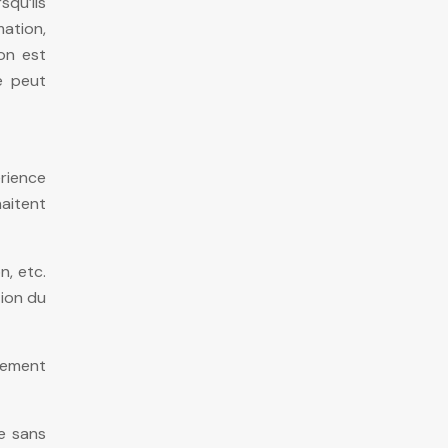
qu’ils
mation,
on est
e peut
rience
haitent
n, etc.
tion du
lement
re sans