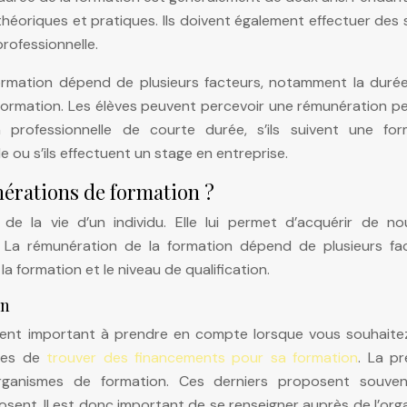
 théoriques et pratiques. Ils doivent également effectuer des
professionnelle.
ormation dépend de plusieurs facteurs, notamment la durée
e formation. Les élèves peuvent percevoir une rémunération 
n professionnelle de courte durée, s’ils suivent une for
e ou s’ils effectuent un stage en entreprise.
nérations de formation ?
e la vie d’un individu. Elle lui permet d’acquérir de nou
 La rémunération de la formation dépend de plusieurs fac
a formation et le niveau de qualification.
on
ment important à prendre en compte lorsque vous souhaite
ères de
trouver des financements pour sa formation
. La pr
organismes de formation. Ces derniers proposent souve
osent. Il est donc important de se renseigner auprès de l’or