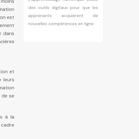
u moins
des outils digitaux pour que les
mation
apprenants acquièrent de
ion est
nouvelles compétences en ligne.
alement
er dans
ncières
tion et
e leurs
rmation
s de se
s à la
e cadre