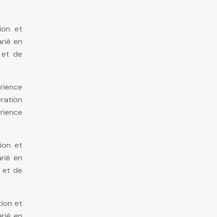
ion et
arié en
 et de
rience
ération
érience
ion et
rié en
 et de
tion et
arié en