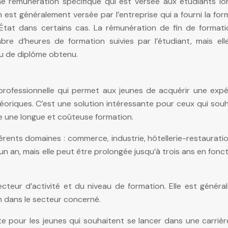
e rémunération spécifique qui est versée aux étudiants lors
 est généralement versée par l’entreprise qui a fourni la for
’État dans certains cas. La rémunération de fin de formati
re d’heures de formation suivies par l’étudiant, mais ell
au de diplôme obtenu.
professionnelle qui permet aux jeunes de acquérir une expé
éoriques. C’est une solution intéressante pour ceux qui sou
re une longue et coûteuse formation.
érents domaines : commerce, industrie, hôtellerie-restauratio
n an, mais elle peut être prolongée jusqu’à trois ans en fonc
cteur d’activité et du niveau de formation. Elle est généra
 dans le secteur concerné.
te pour les jeunes qui souhaitent se lancer dans une carriè