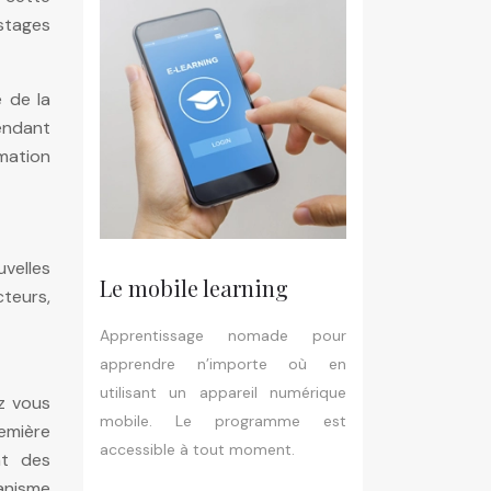
 stages
 de la
pendant
mation
velles
Le mobile learning
teurs,
Apprentissage nomade pour
apprendre n’importe où en
utilisant un appareil numérique
z vous
mobile. Le programme est
emière
accessible à tout moment.
nt des
ganisme