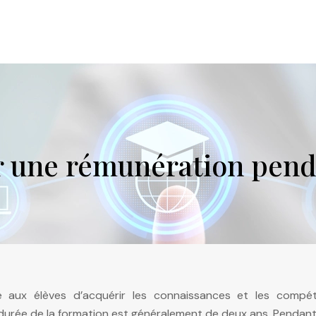
r une rémunération penda
 aux élèves d’acquérir les connaissances et les compé
 durée de la formation est généralement de deux ans. Pendan