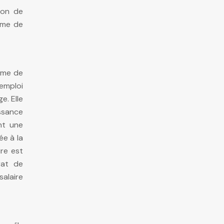
ion de
rime de
orme de
’emploi
e. Elle
ssance
nt une
ée à la
ire est
rat de
salaire