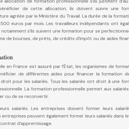
 allocation de formation professionnelle s’ils justifient d’a
 bénéficier de cette allocation, ils doivent suivre une for
ure agréée par le Ministère du Travail. La durée de la format
e 500 euros par mois. Les travailleurs indépendants ont ég
, notamment s’ils suivent une formation pour se perfectionn
rme de bourses, de prêts, de crédits d’impôt ou de aides fina
mation
le en France est assuré par l’État, les organismes de forma
néficier de différentes aides pour financer la formation d
 droit pour les salariés. Tous les salariés ont droit à une fo
fessionnelle. La formation professionnelle permet aux salarié
er ou de se reconvertir.
eurs salariés. Les entreprises doivent former leurs salarié
s entreprises peuvent également former leurs salariés dans l
 contrat d’apprentissage.