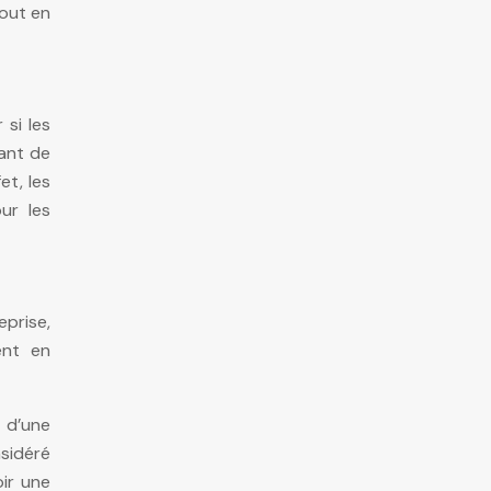
tout en
 si les
tant de
et, les
ur les
prise,
ent en
t d’une
sidéré
ir une