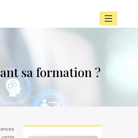
nt sa formation ?
tences
t cette