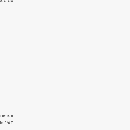
tuée de
rience
 la VAE