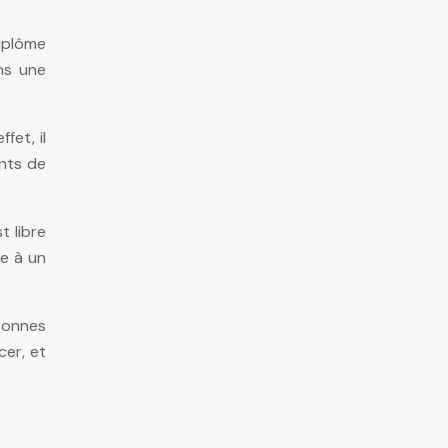
diplôme
ns une
fet, il
ents de
t libre
te à un
sonnes
cer, et