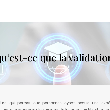
u’est-ce que la validatio
dure qui permet aux personnes ayant acquis une expé
ir ces acquis en vue d’obtenir un diplôme, un certificat ou u