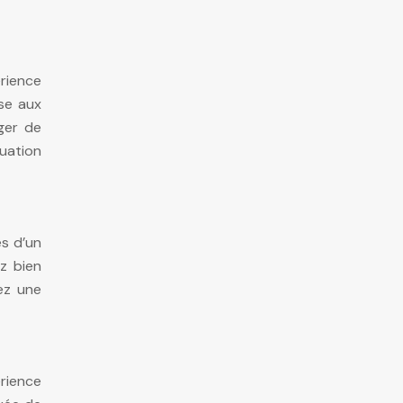
rience
sse aux
ger de
luation
ès d’un
ez bien
ez une
rience