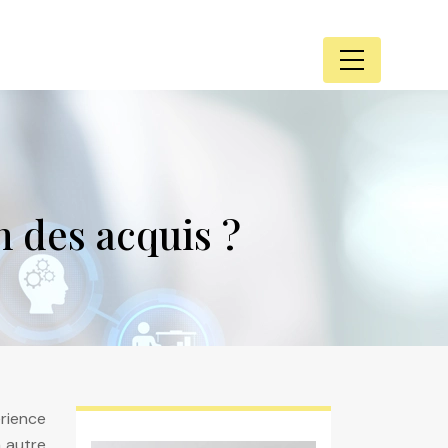
n des acquis ?
rience
n autre