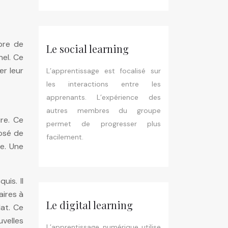
bre de
Le social learning
nel. Ce
er leur
L’apprentissage est focalisé sur
les interactions entre les
apprenants. L’expérience des
autres membres du groupe
re. Ce
permet de progresser plus
posé de
facilement.
re. Une
uis. Il
aires à
Le digital learning
dat. Ce
velles
L’apprentissage numérique utilise